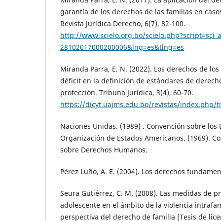
garantía de los derechos de las familias en caso
Revista Jurídica Derecho, 6(7), 82-100.
http://www.scielo.org.bo/scielo.php?script=sci_
28102017000200006&lng=es&tlng=es
Miranda Parra, E. N. (2022). Los derechos de los 
déficit en la definición de estándares de dere
protección. Tribuna Jurídica, 3(4), 60-70.
https://dicyt.uajms.edu.bo/revistas/index.php/t
Naciones Unidas. (1989) . Convención sobre los 
Organización de Estados Americanos. (1969). C
sobre Derechos Humanos.
Pérez Luño, A. E. (2004). Los derechos fundament
Seura Gutiérrez, C. M. (2008). Las medidas de pr
adolescente en el ámbito de la violencia intrafam
perspectiva del derecho de familia [Tesis de lic