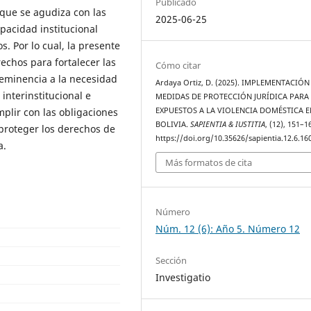
Publicado
 que se agudiza con las
2025-06-25
pacidad institucional
. Por lo cual, la presente
echos para fortalecer las
Cómo citar
eminencia a la necesidad
Ardaya Ortiz, D. (2025). IMPLEMENTACIÓN
interinstitucional e
MEDIDAS DE PROTECCIÓN JURÍDICA PARA
EXPUESTOS A LA VIOLENCIA DOMÉSTICA E
plir con las obligaciones
BOLIVIA.
SAPIENTIA & IUSTITIA
, (12), 151–1
 proteger los derechos de
https://doi.org/10.35626/sapientia.12.6.16
a.
Más formatos de cita
Número
Núm. 12 (6): Año 5. Número 12
Sección
Investigatio