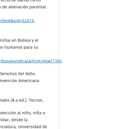
s de alienación parental.
arttext&pid=S2413-
niños en Bolivia y el
chos humanos para su
ribunajuridica/article/view/1350
Derechos del Niño.
onvención Americana
ales (8.a ed.). Tecnos.
otección al niño, niña o
iliar, desde la
enciatura, Universidad de