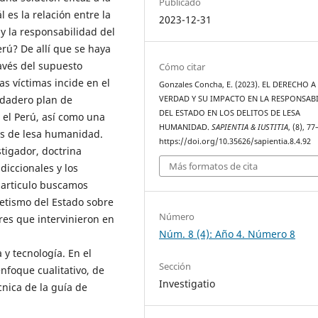
Publicado
 es la relación entre la
2023-12-31
 y la responsabilidad del
rú? De allí que se haya
avés del supuesto
Cómo citar
as víctimas incide en el
Gonzales Concha, E. (2023). EL DERECHO A
rdadero plan de
VERDAD Y SU IMPACTO EN LA RESPONSAB
DEL ESTADO EN LOS DELITOS DE LESA
el Perú, así como una
HUMANIDAD.
SAPIENTIA & IUSTITIA
, (8), 77
tos de lesa humanidad.
https://doi.org/10.35626/sapientia.8.4.92
tigador, doctrina
Más formatos de cita
diccionales y los
 articulo buscamos
etismo del Estado sobre
Número
ares que intervinieron en
Núm. 8 (4): Año 4. Número 8
 y tecnología. En el
Sección
nfoque cualitativo, de
Investigatio
écnica de la guía de