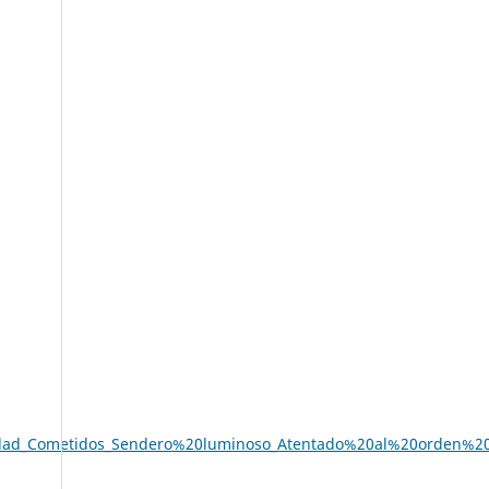
dad_Cometidos_Sendero%20luminoso_Atentado%20al%20orden%20C