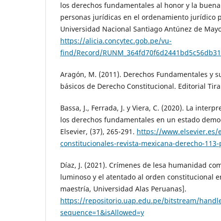
los derechos fundamentales al honor y la buena
personas jurídicas en el ordenamiento jurídico 
Universidad Nacional Santiago Antúnez de Mayo
https://alicia.concytec.gob.pe/vu-
find/Record/RUNM_364fd70f6d2441bd5c56db31
Aragón, M. (2011). Derechos Fundamentales y s
básicos de Derecho Constitucional. Editorial Tira
Bassa, J., Ferrada, J. y Viera, C. (2020). La interp
los derechos fundamentales en un estado democ
Elsevier, (37), 265-291.
https://www.elsevier.es/e
constitucionales-revista-mexicana-derecho-11
Díaz, J. (2021). Crímenes de lesa humanidad co
luminoso y el atentado al orden constitucional e
maestría, Universidad Alas Peruanas].
https://repositorio.uap.edu.pe/bitstream/h
sequence=1&isAllowed=y