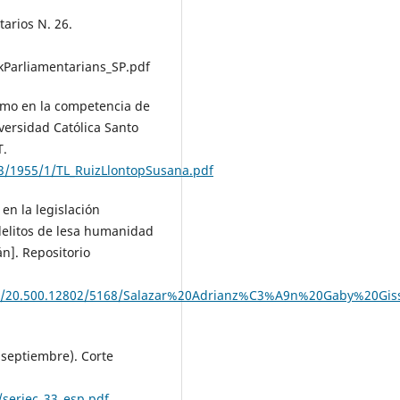
arios N. 26.
kParliamentarians_SP.pdf
rismo en la competencia de
iversidad Católica Santo
T.
23/1955/1/TL_RuizLlontopSusana.pdf
en la legislación
 delitos de lesa humanidad
án]. Repositorio
ndle/20.500.12802/5168/Salazar%20Adrianz%C3%A9n%20Gaby%20Giss
 septiembre). Corte
/seriec_33_esp.pdf