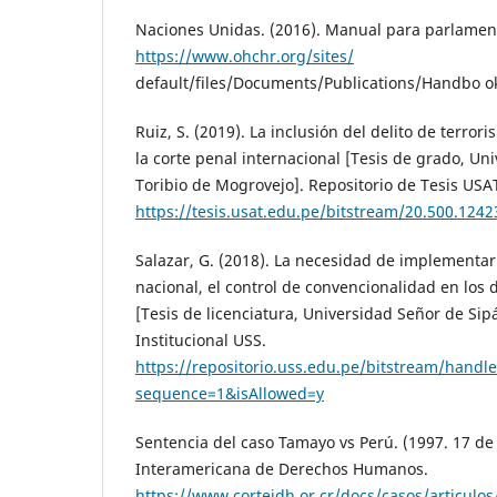
Naciones Unidas. (2016). Manual para parlament
https://www.ohchr.org/sites/
default/files/Documents/Publications/Handbo o
Ruiz, S. (2019). La inclusión del delito de terro
la corte penal internacional [Tesis de grado, Un
Toribio de Mogrovejo]. Repositorio de Tesis USA
https://tesis.usat.edu.pe/bitstream/20.500.124
Salazar, G. (2018). La necesidad de implementar 
nacional, el control de convencionalidad en los
[Tesis de licenciatura, Universidad Señor de Sip
Institucional USS.
https://repositorio.uss.edu.pe/bitstream/ha
sequence=1&isAllowed=y
Sentencia del caso Tamayo vs Perú. (1997. 17 de
Interamericana de Derechos Humanos.
https://www.corteidh.or.cr/docs/casos/articulos