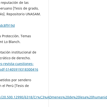
 reputación de las
peruano [Tesis de grado,
lo]. Repositorio UNASAM.
dc8f919d
u Protección. Temas
nt Lo Blanch.
retación institucional de
rático de derecho.
s-revista-cuestiones-
3-pdf-S1405919318300416
metidos por sendero
n el Perú [Tesis de
andle/20.500.12990/6318/Cr%C3%ADmenes%20de%20lesa%20humani