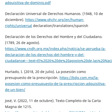
adquisitiva-de-dominio.pdf
Declaración Universal de Derechos Humanos. (1948, 10 de
diciembre).
https://www.ohchr.org/en/human-
rights/universal
declaration/translations/spanish
Declaración de los Derechos del Hombre y del Ciudadano.
(1789, 26 de agosto).
https://www.cndh.org.mx/index.php/noticia/se-aprueba-la-
declaracion-de-los-derechos-del-hombre-y-del-
ciudadano#:~:text=El%2026%20de%20agosto%20de,las%20Na
Hurtado, I. (2018, 20 de julio). La posesión como
presupuesto de la prescripción.
https://bdg.com.mx/la-
posesion-como-presupuesto-de-la-prescripcion-adquisitiva-
de-un-bien/
José, V. (2022, 11 de octubre). Texto Completo de la Carta
Magna de 1215.