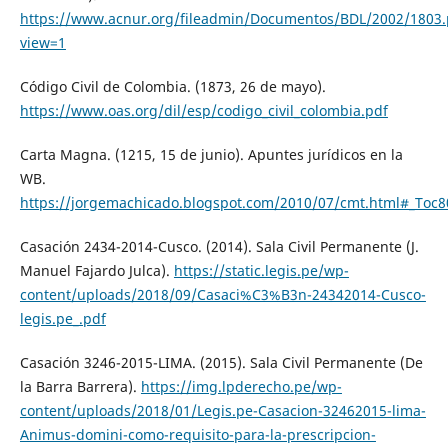
https://www.acnur.org/fileadmin/Documentos/BDL/2002/1803.
view=1
Código Civil de Colombia. (1873, 26 de mayo).
https://www.oas.org/dil/esp/codigo_civil_colombia.pdf
Carta Magna. (1215, 15 de junio). Apuntes jurídicos en la
WB.
https://jorgemachicado.blogspot.com/2010/07/cmt.html#_Toc
Casación 2434-2014-Cusco. (2014). Sala Civil Permanente (J.
Manuel Fajardo Julca).
https://static.legis.pe/wp-
content/uploads/2018/09/Casaci%C3%B3n-24342014-Cusco-
legis.pe_.pdf
Casación 3246-2015-LIMA. (2015). Sala Civil Permanente (De
la Barra Barrera).
https://img.lpderecho.pe/wp-
content/uploads/2018/01/Legis.pe-Casacion-32462015-lima-
Animus-domini-como-requisito-para-la-prescripcion-