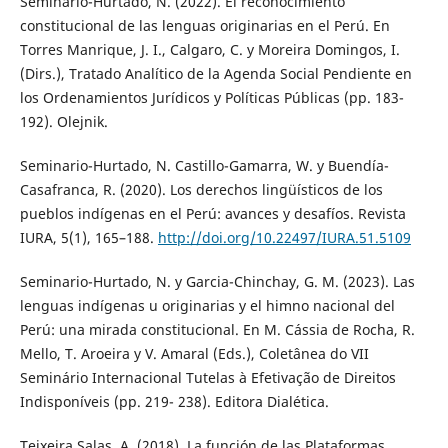
Seminario-Hurtado, N. (2022). El reconocimiento
constitucional de las lenguas originarias en el Perú. En
Torres Manrique, J. I., Calgaro, C. y Moreira Domingos, I.
(Dirs.), Tratado Analítico de la Agenda Social Pendiente en
los Ordenamientos Jurídicos y Políticas Públicas (pp. 183-
192). Olejnik.
Seminario-Hurtado, N. Castillo-Gamarra, W. y Buendía-
Casafranca, R. (2020). Los derechos lingüísticos de los
pueblos indígenas en el Perú: avances y desafíos. Revista
IURA, 5(1), 165–188.
http://doi.org/10.22497/IURA.51.5109
Seminario-Hurtado, N. y Garcia-Chinchay, G. M. (2023). Las
lenguas indígenas u originarias y el himno nacional del
Perú: una mirada constitucional. En M. Cássia de Rocha, R.
Mello, T. Aroeira y V. Amaral (Eds.), Coletânea do VII
Seminário Internacional Tutelas à Efetivação de Direitos
Indisponíveis (pp. 219- 238). Editora Dialética.
Teixeira Salas, A. (2018). La función de las Plataformas